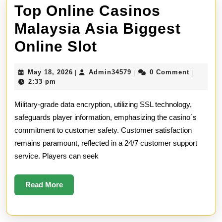
Top Online Casinos
Malaysia Asia Biggest
Top
Online Slot
Online
May
Admin34579
May 18, 2026
Admin34579
0 Comment
|
|
|
Casinos
18,
2:33 pm
2026
Malaysia
Military-grade data encryption, utilizing SSL technology,
Asia
safeguards player information, emphasizing the casino´s
commitment to customer safety. Customer satisfaction
Biggest
remains paramount, reflected in a 24/7 customer support
Online
service. Players can seek
Slot
Read
Read More
More