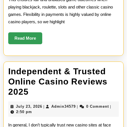
Casin
playing blackjack, roulette, slots and other classic casino
in
games. Flexibility in payments is highly valued by online
casino players, so we highlight
Malay
2025
Read
Read More
More
Independent & Trusted
Online Casino Reviews
Independent
2025
&
July
Admin34579
July 23, 2026
Admin34579
0 Comment
|
|
|
Trusted
23,
2:50 pm
2026
Online
In general, I don’t typically trust new casino sites at face